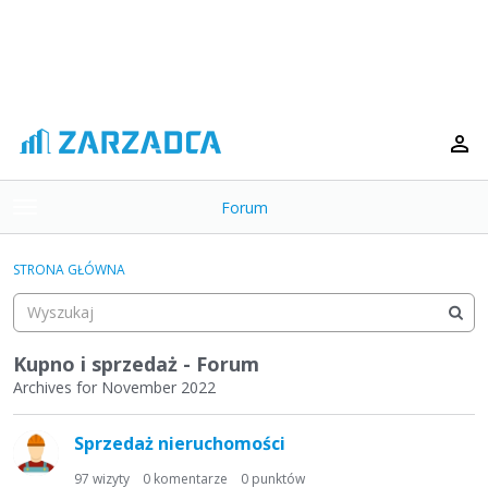
Forum
t
o
×
g
STRONA GŁÓWNA
g
Kategorie
l
e
Dyskusje
m
Kupno i sprzedaż - Forum
e
Archives for November 2022
Aktywność
n
L
u
Sprzedaż nieruchomości
i
s
97
wizyty
0
komentarze
0
punktów