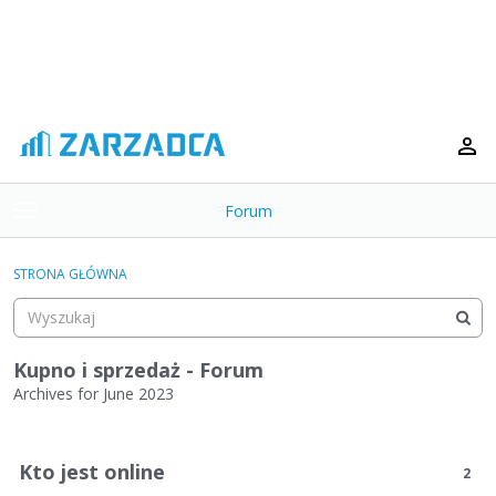
Forum
t
o
×
g
STRONA GŁÓWNA
g
Kategorie
l
e
Dyskusje
m
Kupno i sprzedaż - Forum
e
Archives for June 2023
Aktywność
n
L
u
i
Kto jest online
2
s