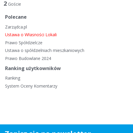
t
2
Goście
a
d
Polecane
y
Zarządca.pl
s
k
Ustawa o Własności Lokali
u
Prawo Spółdzielcze
s
Ustawa o spółdzielniach mieszkaniowych
y
Prawo Budowlane 2024
j
n
Ranking użytkowników
a
Ranking
System Oceny Komentarzy