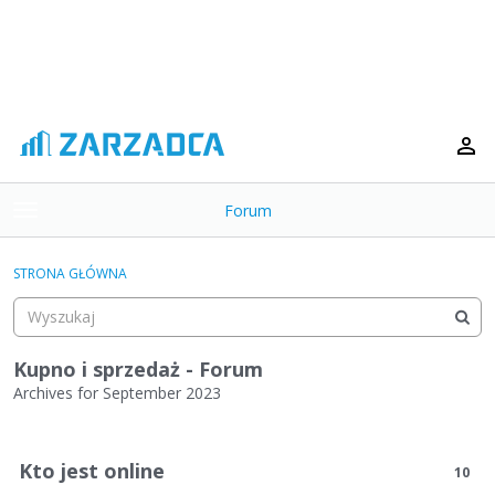
Forum
t
o
×
g
STRONA GŁÓWNA
g
Kategorie
l
e
Dyskusje
m
Kupno i sprzedaż - Forum
e
Archives for September 2023
Aktywność
n
L
u
i
Kto jest online
10
s