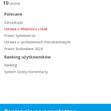
t
10
Goście
a
d
Polecane
y
Zarządca.pl
s
k
Ustawa o Własności Lokali
u
Prawo Spółdzielcze
s
Ustawa o spółdzielniach mieszkaniowych
y
Prawo Budowlane 2024
j
n
Ranking użytkowników
a
Ranking
System Oceny Komentarzy