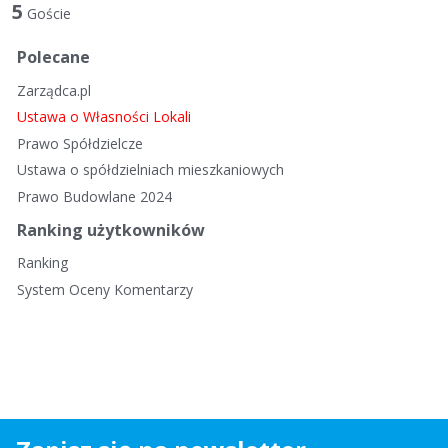
t
5
Goście
a
d
Polecane
y
Zarządca.pl
s
k
Ustawa o Własności Lokali
u
Prawo Spółdzielcze
s
Ustawa o spółdzielniach mieszkaniowych
y
Prawo Budowlane 2024
j
n
Ranking użytkowników
a
Ranking
System Oceny Komentarzy