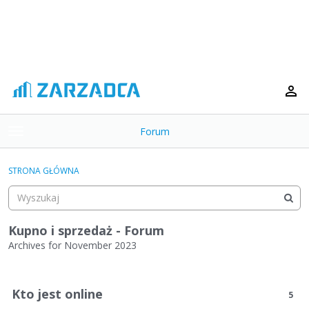
Forum
t
o
×
g
STRONA GŁÓWNA
g
Kategorie
l
e
Dyskusje
m
Kupno i sprzedaż - Forum
e
Archives for November 2023
Aktywność
n
L
u
i
Kto jest online
5
s