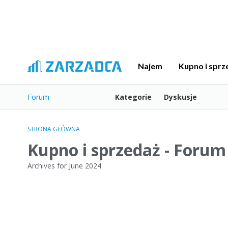
Najem
Kupno i sprz
Forum
Kategorie
Dyskusje
STRONA GŁÓWNA
Kupno i sprzedaż - Forum
Archives for June 2024
L
i
s
t