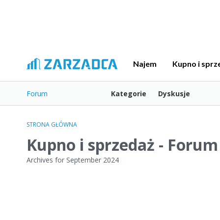
Najem
Kupno i sprz
Forum
Kategorie
Dyskusje
STRONA GŁÓWNA
Kupno i sprzedaż - Forum
Archives for September 2024
L
i
s
t