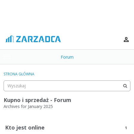
Forum
t
o
×
g
STRONA GŁÓWNA
g
Kategorie
l
e
Dyskusje
m
Kupno i sprzedaż - Forum
e
Archives for January 2025
Aktywność
n
L
u
i
Kto jest online
1
s