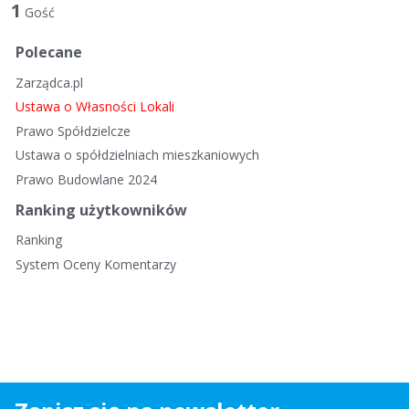
t
1
Gość
a
d
Polecane
y
Zarządca.pl
s
k
Ustawa o Własności Lokali
u
Prawo Spółdzielcze
s
Ustawa o spółdzielniach mieszkaniowych
y
Prawo Budowlane 2024
j
n
Ranking użytkowników
a
Ranking
System Oceny Komentarzy