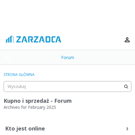
Forum
t
o
×
g
STRONA GŁÓWNA
g
Kategorie
l
e
Dyskusje
m
Kupno i sprzedaż - Forum
e
Archives for February 2025
Aktywność
n
L
u
i
Kto jest online
3
s