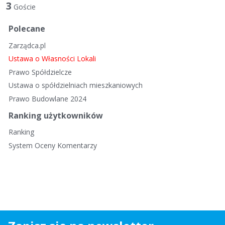
t
3
Goście
a
d
Polecane
y
Zarządca.pl
s
k
Ustawa o Własności Lokali
u
Prawo Spółdzielcze
s
Ustawa o spółdzielniach mieszkaniowych
y
Prawo Budowlane 2024
j
n
Ranking użytkowników
a
Ranking
System Oceny Komentarzy