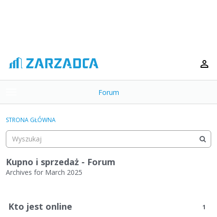
Forum
t
o
×
g
STRONA GŁÓWNA
g
Kategorie
l
e
Dyskusje
m
Kupno i sprzedaż - Forum
e
Archives for March 2025
Aktywność
n
L
u
i
Kto jest online
1
s