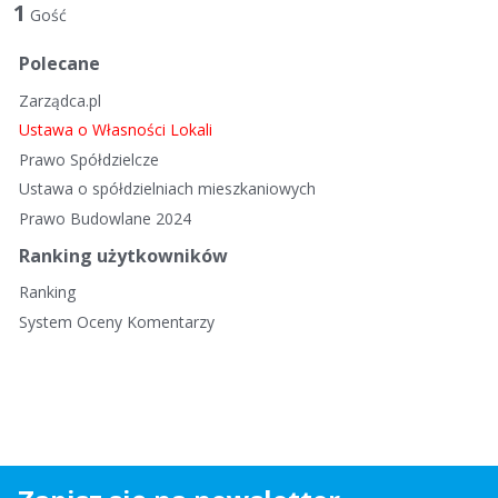
t
1
Gość
a
d
Polecane
y
Zarządca.pl
s
k
Ustawa o Własności Lokali
u
Prawo Spółdzielcze
s
Ustawa o spółdzielniach mieszkaniowych
y
Prawo Budowlane 2024
j
n
Ranking użytkowników
a
Ranking
System Oceny Komentarzy