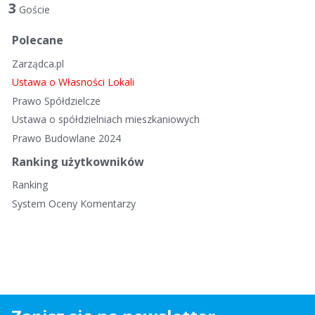
t
3
Goście
a
d
Polecane
y
Zarządca.pl
s
k
Ustawa o Własności Lokali
u
Prawo Spółdzielcze
s
Ustawa o spółdzielniach mieszkaniowych
y
Prawo Budowlane 2024
j
n
Ranking użytkowników
a
Ranking
System Oceny Komentarzy