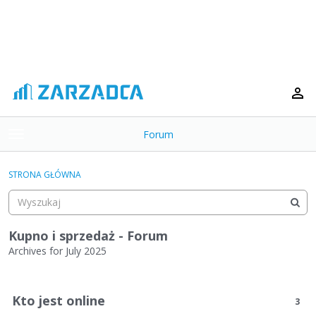
Forum
t
o
×
g
STRONA GŁÓWNA
g
Kategorie
l
e
Dyskusje
m
Kupno i sprzedaż - Forum
e
Archives for July 2025
Aktywność
n
L
u
i
Kto jest online
3
s