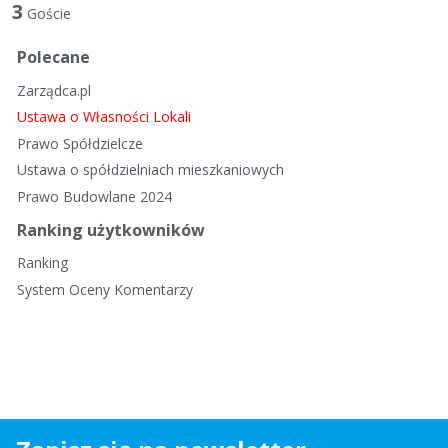
t
3
Goście
a
d
Polecane
y
Zarządca.pl
s
k
Ustawa o Własności Lokali
u
Prawo Spółdzielcze
s
Ustawa o spółdzielniach mieszkaniowych
y
Prawo Budowlane 2024
j
n
Ranking użytkowników
a
Ranking
System Oceny Komentarzy