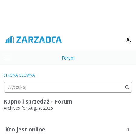
Forum
t
o
×
g
STRONA GŁÓWNA
g
Kategorie
l
e
Dyskusje
m
Kupno i sprzedaż - Forum
e
Archives for August 2025
Aktywność
n
L
u
i
Kto jest online
3
s