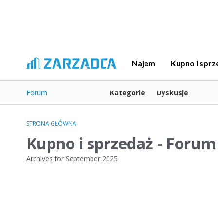
Najem
Kupno i sprz
Forum
Kategorie
Dyskusje
STRONA GŁÓWNA
Kupno i sprzedaż - Forum
Archives for September 2025
L
i
s
t