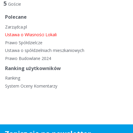
t
5
Goście
a
d
Polecane
y
Zarządca.pl
s
k
Ustawa o Własności Lokali
u
Prawo Spółdzielcze
s
Ustawa o spółdzielniach mieszkaniowych
y
Prawo Budowlane 2024
j
n
Ranking użytkowników
a
Ranking
System Oceny Komentarzy