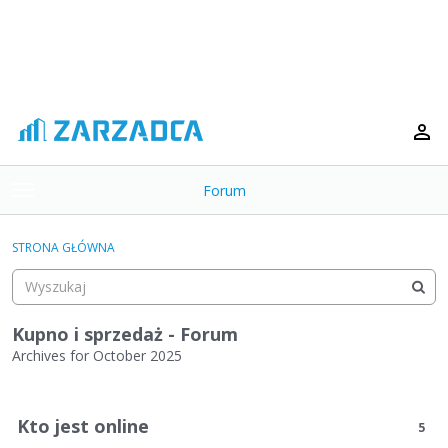
Forum
t
o
×
g
STRONA GŁÓWNA
g
Kategorie
l
e
Dyskusje
m
Kupno i sprzedaż - Forum
e
Archives for October 2025
Aktywność
n
L
u
i
Kto jest online
5
s