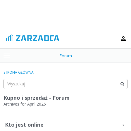
Forum
t
o
×
g
STRONA GŁÓWNA
g
Kategorie
l
e
Dyskusje
m
Kupno i sprzedaż - Forum
e
Archives for April 2026
Aktywność
n
L
u
i
Kto jest online
2
s