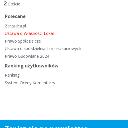
t
2
Goście
a
d
Polecane
y
Zarządca.pl
s
k
Ustawa o Własności Lokali
u
Prawo Spółdzielcze
s
Ustawa o spółdzielniach mieszkaniowych
y
Prawo Budowlane 2024
j
n
Ranking użytkowników
a
Ranking
System Oceny Komentarzy