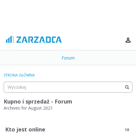
Forum
t
o
×
g
STRONA GŁÓWNA
g
Kategorie
l
e
Dyskusje
m
Kupno i sprzedaż - Forum
e
Archives for August 2021
Aktywność
n
L
u
i
Kto jest online
10
s