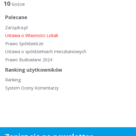
t
10
Goście
a
d
Polecane
y
Zarządca.pl
s
k
Ustawa o Własności Lokali
u
Prawo Spółdzielcze
s
Ustawa o spółdzielniach mieszkaniowych
y
Prawo Budowlane 2024
j
n
Ranking użytkowników
a
Ranking
System Oceny Komentarzy