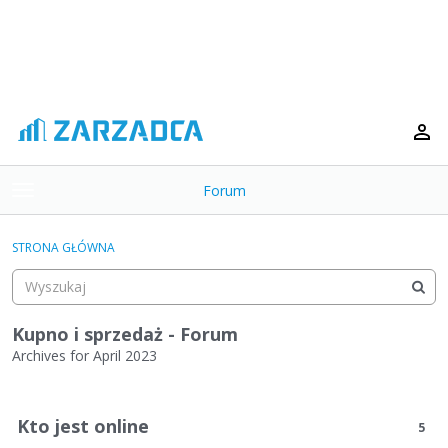
Forum
t
o
×
g
STRONA GŁÓWNA
g
Kategorie
l
e
Dyskusje
m
Kupno i sprzedaż - Forum
e
Archives for April 2023
Aktywność
n
L
u
i
Kto jest online
5
s