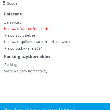
t
5
Goście
a
d
Polecane
y
Zarządca.pl
s
k
Ustawa o Własności Lokali
u
Prawo Spółdzielcze
s
Ustawa o spółdzielniach mieszkaniowych
y
Prawo Budowlane 2024
j
n
Ranking użytkowników
a
Ranking
System Oceny Komentarzy