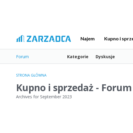
Najem
Kupno i sprz
Forum
Kategorie
Dyskusje
STRONA GŁÓWNA
Kupno i sprzedaż - Forum
Archives for September 2023
L
i
s
t