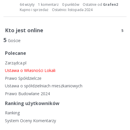
t
64
wizyty
1
komentarz
0
punktów
Ostatnie od
Grafen2
a
Kupno i sprzedaż
Ostatnio:
listopada 2024
d
y
s
Kto jest online
5
k
5
u
Goście
s
y
Polecane
j
Zarządca.pl
n
Ustawa o Własności Lokali
a
Prawo Spółdzielcze
Ustawa o spółdzielniach mieszkaniowych
Prawo Budowlane 2024
Ranking użytkowników
Ranking
System Oceny Komentarzy