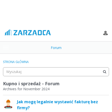
Forum
t
o
×
g
STRONA GŁÓWNA
g
Kategorie
l
e
Dyskusje
m
Kupno i sprzedaż - Forum
e
Archives for November 2024
Aktywność
n
L
u
Jak mogę legalnie wystawić fakturę bez
i
firmy?
s