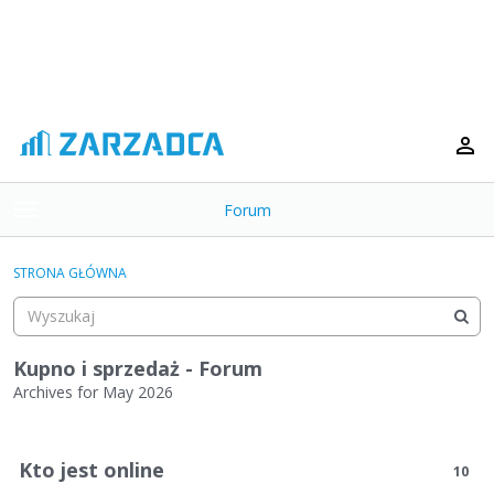
Forum
t
o
×
g
STRONA GŁÓWNA
g
Kategorie
l
e
Dyskusje
m
Kupno i sprzedaż - Forum
e
Archives for May 2026
Aktywność
n
L
u
i
Kto jest online
10
s