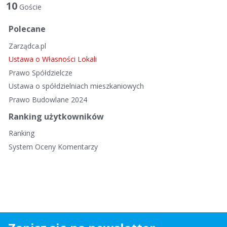
t
10
Goście
a
d
Polecane
y
Zarządca.pl
s
k
Ustawa o Własności Lokali
u
Prawo Spółdzielcze
s
Ustawa o spółdzielniach mieszkaniowych
y
Prawo Budowlane 2024
j
n
Ranking użytkowników
a
Ranking
System Oceny Komentarzy