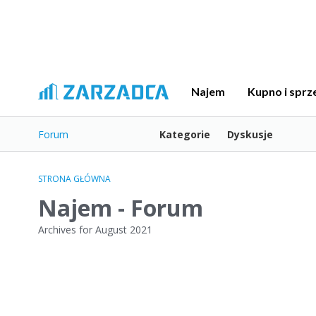
Najem
Kupno i sprz
Forum
Kategorie
Dyskusje
STRONA GŁÓWNA
Najem - Forum
Archives for August 2021
L
i
s
t