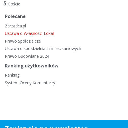
t
5
Goście
a
d
Polecane
y
Zarządca.pl
s
k
Ustawa o Własności Lokali
u
Prawo Spółdzielcze
s
Ustawa o spółdzielniach mieszkaniowych
y
Prawo Budowlane 2024
j
n
Ranking użytkowników
a
Ranking
System Oceny Komentarzy