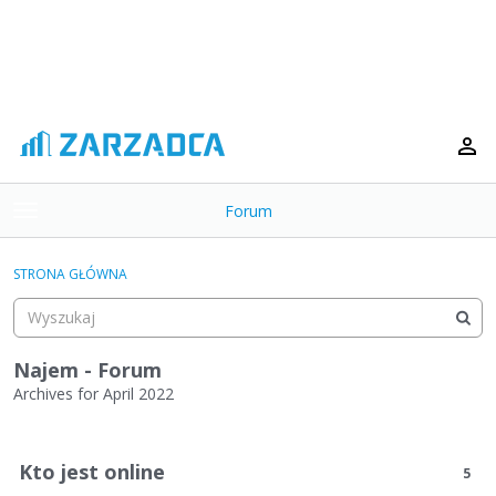
Forum
t
o
×
g
STRONA GŁÓWNA
g
Kategorie
l
e
Dyskusje
m
Najem - Forum
e
Archives for April 2022
Aktywność
n
L
u
i
Kto jest online
5
s