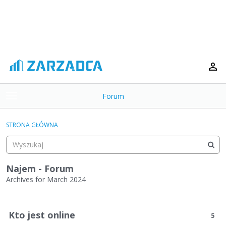
Forum
t
o
×
g
STRONA GŁÓWNA
g
Kategorie
l
e
Dyskusje
m
Najem - Forum
e
Archives for March 2024
Aktywność
n
L
u
i
Kto jest online
5
s