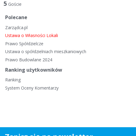
t
5
Goście
a
d
Polecane
y
Zarządca.pl
s
k
Ustawa o Własności Lokali
u
Prawo Spółdzielcze
s
Ustawa o spółdzielniach mieszkaniowych
y
Prawo Budowlane 2024
j
n
Ranking użytkowników
a
Ranking
System Oceny Komentarzy