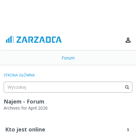
Forum
t
o
×
g
STRONA GŁÓWNA
g
Kategorie
l
e
Dyskusje
m
Najem - Forum
e
Archives for April 2026
Aktywność
n
L
u
i
Kto jest online
5
s