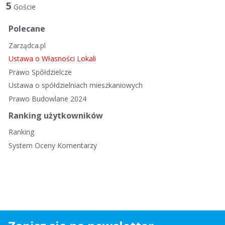
t
5
Goście
a
d
Polecane
y
Zarządca.pl
s
k
Ustawa o Własności Lokali
u
Prawo Spółdzielcze
s
Ustawa o spółdzielniach mieszkaniowych
y
Prawo Budowlane 2024
j
n
Ranking użytkowników
a
Ranking
System Oceny Komentarzy