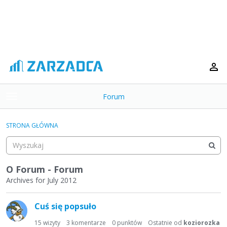
Forum
t
o
×
g
STRONA GŁÓWNA
g
Kategorie
l
e
Dyskusje
m
O Forum - Forum
e
Archives for July 2012
Aktywność
n
L
u
Cuś się popsuło
i
s
15
wizyty
3
komentarze
0
punktów
Ostatnie od
koziorozka