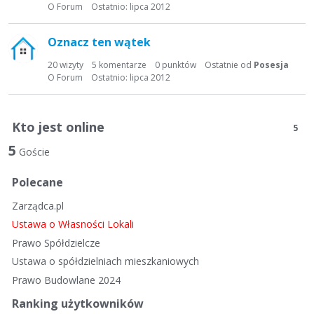
t
O Forum
Ostatnio:
lipca 2012
a
d
Oznacz ten wątek
y
s
20
wizyty
5
komentarze
0
punktów
Ostatnie od
Posesja
O Forum
Ostatnio:
lipca 2012
k
u
s
Kto jest online
y
5
j
5
Goście
n
a
Polecane
Zarządca.pl
Ustawa o Własności Lokali
Prawo Spółdzielcze
Ustawa o spółdzielniach mieszkaniowych
Prawo Budowlane 2024
Ranking użytkowników