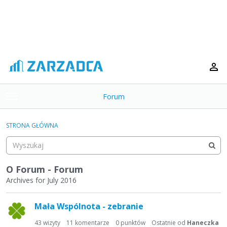
Forum
t
o
×
g
STRONA GŁÓWNA
g
Kategorie
l
e
Dyskusje
m
O Forum - Forum
e
Archives for July 2016
Aktywność
n
L
u
Mała Wspólnota - zebranie
i
s
43
wizyty
11
komentarze
0
punktów
Ostatnie od
Haneczka