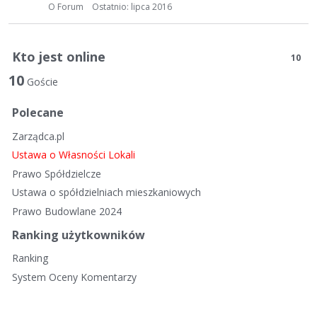
t
O Forum
Ostatnio:
lipca 2016
a
d
y
Kto jest online
10
s
10
k
Goście
u
Polecane
s
y
Zarządca.pl
j
Ustawa o Własności Lokali
n
Prawo Spółdzielcze
a
Ustawa o spółdzielniach mieszkaniowych
Prawo Budowlane 2024
Ranking użytkowników
Ranking
System Oceny Komentarzy