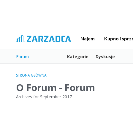
Najem
Kupno i sprz
Forum
Kategorie
Dyskusje
STRONA GŁÓWNA
O Forum - Forum
Archives for September 2017
L
i
s
t