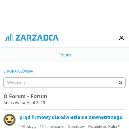
Forum
t
o
×
g
STRONA GŁÓWNA
g
Kategorie
l
e
Dyskusje
m
O Forum - Forum
e
Archives for April 2019
Aktywność
n
L
u
prąd firmowy dla oświetlenia zewnętrznego
i
s
495
wizyty
15
komentarze
0
punktów
Ostatnie od
KubaP