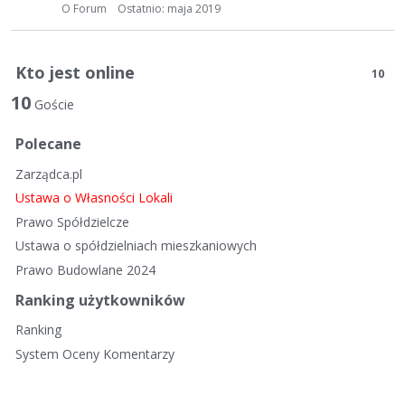
t
O Forum
Ostatnio:
maja 2019
a
d
y
Kto jest online
10
s
10
k
Goście
u
Polecane
s
y
Zarządca.pl
j
Ustawa o Własności Lokali
n
Prawo Spółdzielcze
a
Ustawa o spółdzielniach mieszkaniowych
Prawo Budowlane 2024
Ranking użytkowników
Ranking
System Oceny Komentarzy