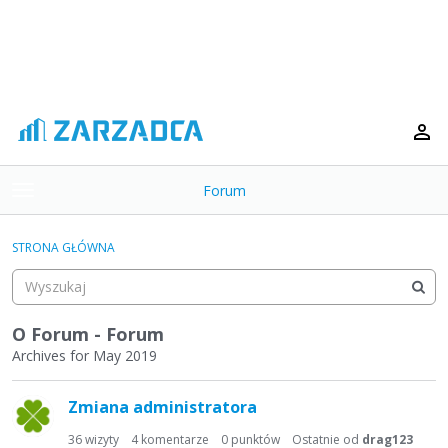
Forum
t
o
×
g
STRONA GŁÓWNA
g
Kategorie
l
e
Dyskusje
m
O Forum - Forum
e
Archives for May 2019
Aktywność
n
L
u
Zmiana administratora
i
s
36
wizyty
4
komentarze
0
punktów
Ostatnie od
drag123