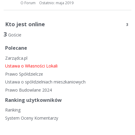
t
O Forum
Ostatnio:
maja 2019
a
d
y
Kto jest online
3
s
3
k
Goście
u
Polecane
s
y
Zarządca.pl
j
Ustawa o Własności Lokali
n
Prawo Spółdzielcze
a
Ustawa o spółdzielniach mieszkaniowych
Prawo Budowlane 2024
Ranking użytkowników
Ranking
System Oceny Komentarzy