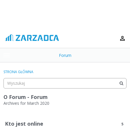
Forum
t
o
×
g
STRONA GŁÓWNA
g
Kategorie
l
e
Dyskusje
m
O Forum - Forum
e
Archives for March 2020
Aktywność
n
L
u
i
Kto jest online
5
s