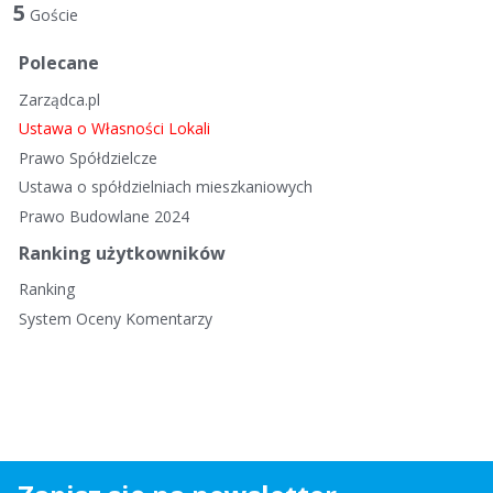
t
5
Goście
a
d
Polecane
y
Zarządca.pl
s
k
Ustawa o Własności Lokali
u
Prawo Spółdzielcze
s
Ustawa o spółdzielniach mieszkaniowych
y
Prawo Budowlane 2024
j
n
Ranking użytkowników
a
Ranking
System Oceny Komentarzy