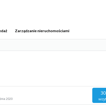
edaż
Zarządzanie nieruchomościami
30
wizy
śnia 2020