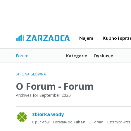
Najem
Kupno i sprz
Forum
Kategorie
Dyskusje
STRONA GŁÓWNA
O Forum - Forum
Archives for September 2020
L
zbiórka wody
i
s
0
punktów
Ostatnie od
KubaP
O Forum
Ostatnio:
wrze
t