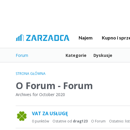
Najem
Kupno i sprz
Forum
Kategorie
Dyskusje
STRONA GŁÓWNA
O Forum - Forum
Archives for October 2020
L
VAT ZA USŁUGĘ
i
s
0
punktów
Ostatnie od
drag123
O Forum
Ostatnio:
li
t