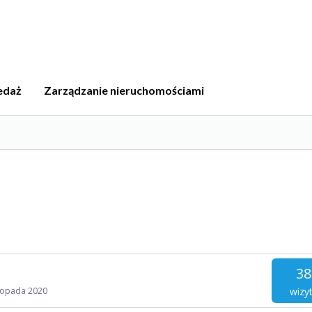
edaż
Zarządzanie nieruchomościami
38
wizy
stopada 2020