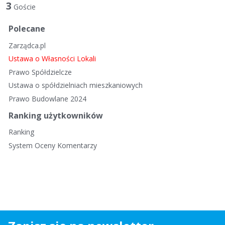
t
3
Goście
a
d
Polecane
y
Zarządca.pl
s
k
Ustawa o Własności Lokali
u
Prawo Spółdzielcze
s
Ustawa o spółdzielniach mieszkaniowych
y
Prawo Budowlane 2024
j
n
Ranking użytkowników
a
Ranking
System Oceny Komentarzy