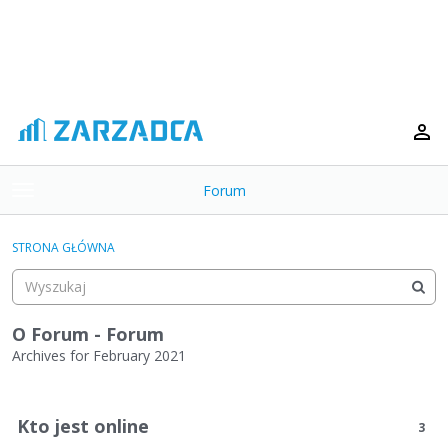
Forum
t
o
×
g
STRONA GŁÓWNA
g
Kategorie
l
e
Dyskusje
m
O Forum - Forum
e
Archives for February 2021
Aktywność
n
L
u
i
Kto jest online
3
s