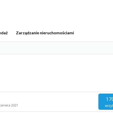
edaż
Zarządzanie nieruchomościami
17
wizy
czerwca 2021