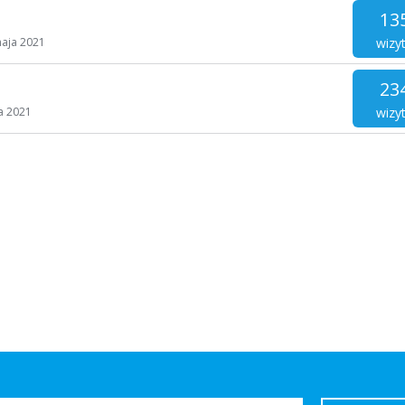
13
wizy
aja 2021
23
wizy
a 2021