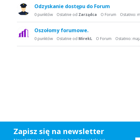
a
Odzyskanie dostępu do Forum
d
0
punktów
Ostatnie od
Zarządca
O Forum
Ostatnio:
m
y
s
Oszołomy forumowe.
k
u
0
punktów
Ostatnie od
MirekL
O Forum
Ostatnio:
maj
s
y
j
n
a
Zapisz się na newsletter