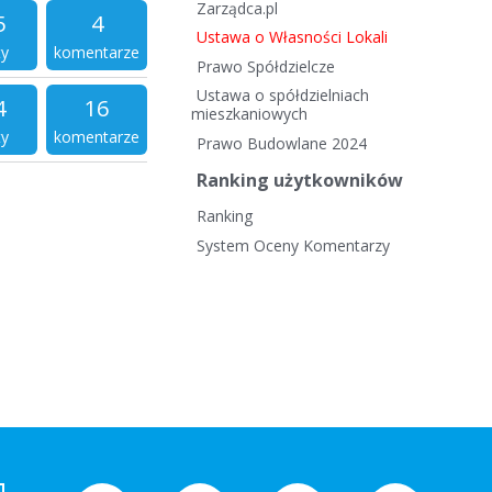
Zarządca.pl
5
4
Ustawa o Własności Lokali
ty
komentarze
Prawo Spółdzielcze
Ustawa o spółdzielniach
4
16
mieszkaniowych
ty
komentarze
Prawo Budowlane 2024
Ranking użytkowników
Ranking
System Oceny Komentarzy