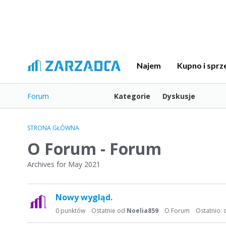
Najem
Kupno i sprz
Forum
Kategorie
Dyskusje
STRONA GŁÓWNA
O Forum - Forum
Archives for May 2021
L
Nowy wygląd.
i
s
0
punktów
Ostatnie od
Noelia859
O Forum
Ostatnio:
t