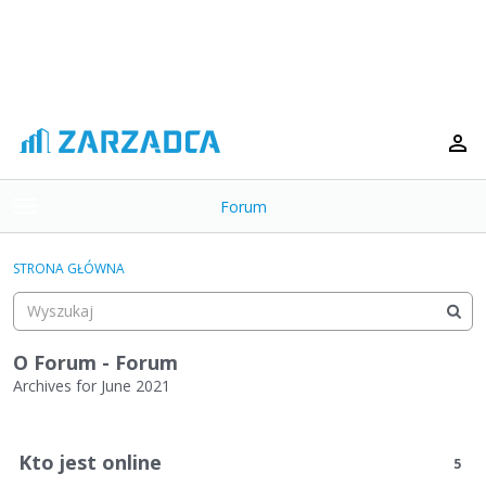
Forum
t
o
×
g
STRONA GŁÓWNA
g
Kategorie
l
e
Dyskusje
m
O Forum - Forum
e
Archives for June 2021
Aktywność
n
L
u
i
Kto jest online
5
s