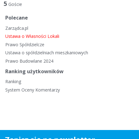
t
5
Goście
a
d
Polecane
y
Zarządca.pl
s
k
Ustawa o Własności Lokali
u
Prawo Spółdzielcze
s
Ustawa o spółdzielniach mieszkaniowych
y
Prawo Budowlane 2024
j
n
Ranking użytkowników
a
Ranking
System Oceny Komentarzy