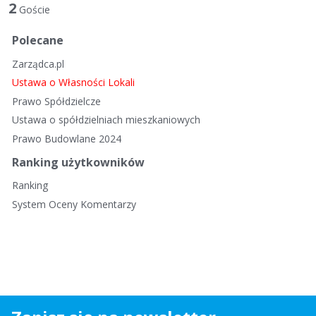
t
2
Goście
a
d
Polecane
y
Zarządca.pl
s
k
Ustawa o Własności Lokali
u
Prawo Spółdzielcze
s
Ustawa o spółdzielniach mieszkaniowych
y
Prawo Budowlane 2024
j
n
Ranking użytkowników
a
Ranking
System Oceny Komentarzy