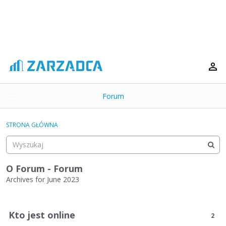
Forum
t
o
×
g
STRONA GŁÓWNA
g
Kategorie
l
e
Dyskusje
m
O Forum - Forum
e
Archives for June 2023
Aktywność
n
L
u
i
Kto jest online
2
s