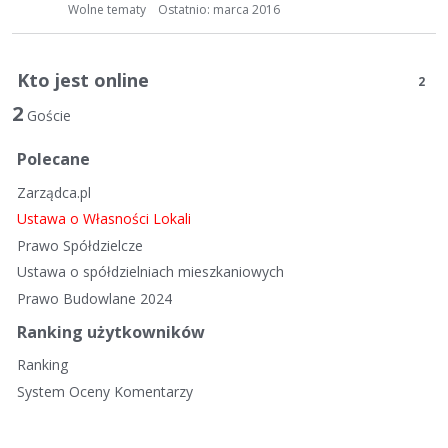
t
Wolne tematy
Ostatnio:
marca 2016
a
d
y
Kto jest online
2
s
2
k
Goście
u
Polecane
s
y
Zarządca.pl
j
Ustawa o Własności Lokali
n
Prawo Spółdzielcze
a
Ustawa o spółdzielniach mieszkaniowych
Prawo Budowlane 2024
Ranking użytkowników
Ranking
System Oceny Komentarzy