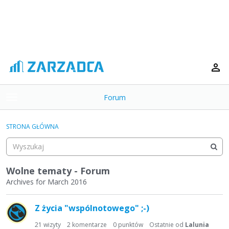
Forum
t
o
×
g
STRONA GŁÓWNA
g
Kategorie
l
e
Dyskusje
m
Wolne tematy - Forum
e
Archives for March 2016
Aktywność
n
L
u
Z życia "wspólnotowego" ;-)
i
s
21
wizyty
2
komentarze
0
punktów
Ostatnie od
Lalunia