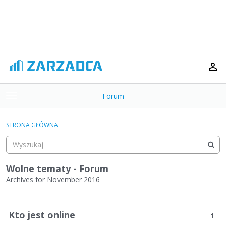
Forum
t
o
×
g
STRONA GŁÓWNA
g
Kategorie
l
e
Dyskusje
m
Wolne tematy - Forum
e
Archives for November 2016
Aktywność
n
L
u
i
Kto jest online
1
s