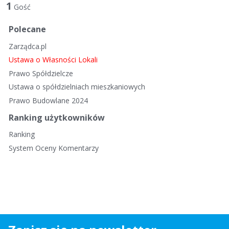
t
1
Gość
a
d
Polecane
y
Zarządca.pl
s
k
Ustawa o Własności Lokali
u
Prawo Spółdzielcze
s
Ustawa o spółdzielniach mieszkaniowych
y
Prawo Budowlane 2024
j
n
Ranking użytkowników
a
Ranking
System Oceny Komentarzy