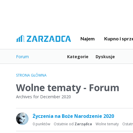
Najem
Kupno i sprz
Forum
Kategorie
Dyskusje
STRONA GŁÓWNA
Wolne tematy - Forum
Archives for December 2020
L
Życzenia na Boże Narodzenie 2020
i
s
0
punktów
Ostatnie od
Zarządca
Wolne tematy
Ostat
t