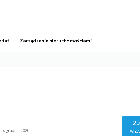
edaż
Zarządzanie nieruchomościami
20
wizy
nio:
grudnia 2020