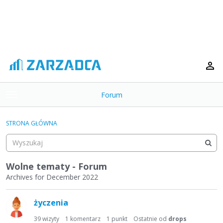
Forum
t
o
×
g
STRONA GŁÓWNA
g
Kategorie
l
e
Dyskusje
m
Wolne tematy - Forum
e
Archives for December 2022
Aktywność
n
L
u
życzenia
i
s
39
wizyty
1
komentarz
1
punkt
Ostatnie od
drops