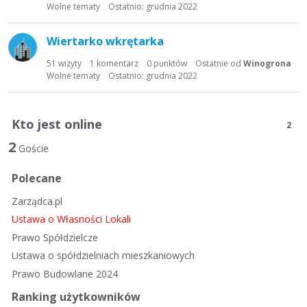
t
Wolne tematy
Ostatnio:
grudnia 2022
a
d
Wiertarko wkrętarka
y
s
51
wizyty
1
komentarz
0
punktów
Ostatnie od
Winogrona
Wolne tematy
Ostatnio:
grudnia 2022
k
u
s
Kto jest online
y
2
j
2
Goście
n
a
Polecane
Zarządca.pl
Ustawa o Własności Lokali
Prawo Spółdzielcze
Ustawa o spółdzielniach mieszkaniowych
Prawo Budowlane 2024
Ranking użytkowników