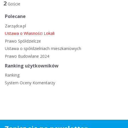
t
2
Goście
a
d
Polecane
y
Zarządca.pl
s
k
Ustawa o Własności Lokali
u
Prawo Spółdzielcze
s
Ustawa o spółdzielniach mieszkaniowych
y
Prawo Budowlane 2024
j
n
Ranking użytkowników
a
Ranking
System Oceny Komentarzy