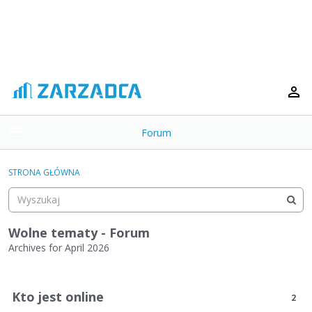
Forum
t
o
×
g
STRONA GŁÓWNA
g
Kategorie
l
e
Dyskusje
m
Wolne tematy - Forum
e
Archives for April 2026
Aktywność
n
L
u
i
Kto jest online
2
s