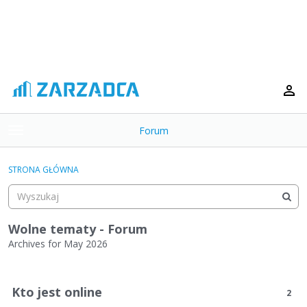
Forum
t
o
×
g
STRONA GŁÓWNA
g
Kategorie
l
e
Dyskusje
m
Wolne tematy - Forum
e
Archives for May 2026
Aktywność
n
L
u
i
Kto jest online
2
s