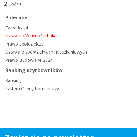
t
2
Goście
a
d
Polecane
y
Zarządca.pl
s
k
Ustawa o Własności Lokali
u
Prawo Spółdzielcze
s
Ustawa o spółdzielniach mieszkaniowych
y
Prawo Budowlane 2024
j
n
Ranking użytkowników
a
Ranking
System Oceny Komentarzy