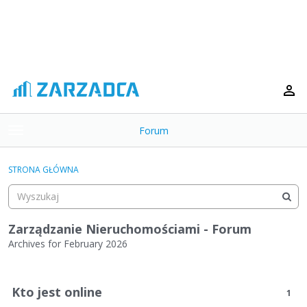
Forum
t
o
×
g
STRONA GŁÓWNA
g
Kategorie
l
e
Dyskusje
m
Zarządzanie Nieruchomościami - Forum
e
Archives for February 2026
Aktywność
n
L
u
i
Kto jest online
1
s