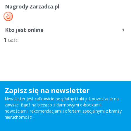
Nagrody Zarzadca.pl
Kto jest online
1
1
Gość
Zapisz się na newsletter
Newsletter jest całkowicie bezpłatny i taki już pozostanie na
zawsze. Bądź na bieżąco z darmowymi e-bookami,
nowościami, rekomendacjami i ofertami specjalnymi z branży
nieruchomości.