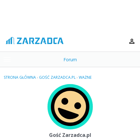
Forum
t
o
×
g
STRONA GŁÓWNA
›
GOŚĆ ZARZADCA.PL
›
WAŻNE
g
Kategorie
l
e
Dyskusje
m
e
Aktywność
n
u
Gość Zarzadca.pl