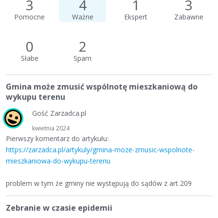
3
4
1
3
Pomocne
Ważne
Ekspert
Zabawne
0
2
Słabe
Spam
Gmina może zmusić wspólnotę mieszkaniową do
wykupu terenu
Gość Zarzadca.pl
kwietnia 2024
Pierwszy komentarz do artykułu:
https://zarzadca.pl/artykuly/gmina-moze-zmusic-wspolnote-
mieszkaniowa-do-wykupu-terenu
problem w tym że gminy nie występują do sądów z art 209
Zebranie w czasie epidemii