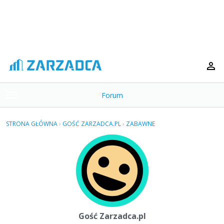
Forum
t
o
×
g
STRONA GŁÓWNA
›
GOŚĆ ZARZADCA.PL
›
ZABAWNE
g
Kategorie
l
e
Dyskusje
m
e
Aktywność
n
u
Gość Zarzadca.pl