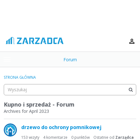
Forum
t
o
×
g
STRONA GŁÓWNA
g
Kategorie
l
e
Dyskusje
m
Kupno i sprzedaż - Forum
e
Archives for April 2023
Aktywność
n
L
u
drzewo do ochrony pomnikowej
i
s
153
wizyty
4
komentarze
0
punktów
Ostatnie od
Zarządca