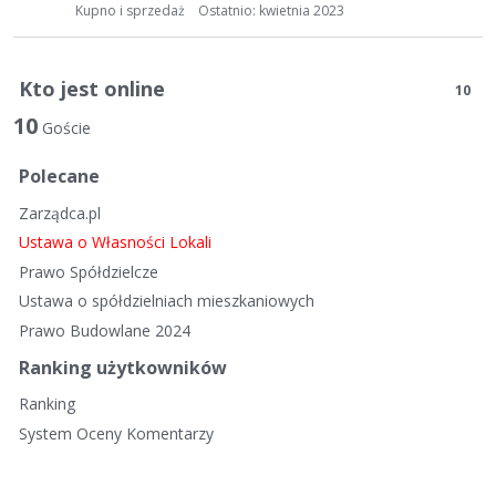
t
Kupno i sprzedaż
Ostatnio:
kwietnia 2023
a
d
y
Kto jest online
10
s
10
k
Goście
u
Polecane
s
y
Zarządca.pl
j
Ustawa o Własności Lokali
n
Prawo Spółdzielcze
a
Ustawa o spółdzielniach mieszkaniowych
Prawo Budowlane 2024
Ranking użytkowników
Ranking
System Oceny Komentarzy