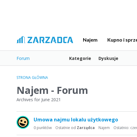
Najem
Kupno i sprz
Forum
Kategorie
Dyskusje
STRONA GŁÓWNA
Najem - Forum
Archives for June 2021
L
Umowa najmu lokalu użytkowego
i
s
0
punktów
Ostatnie od
Zarządca
Najem
Ostatnio:
cze
t