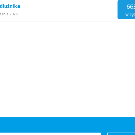
66
dłużnika
wizy
eśnia 2025