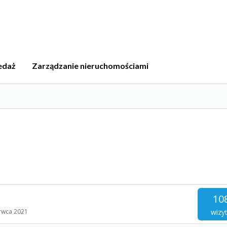
edaż
Zarządzanie nieruchomościami
10
wizy
rwca 2021