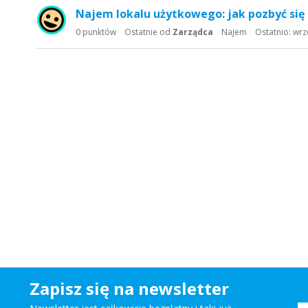
a
Najem lokalu użytkowego: jak pozbyć się 
d
0
punktów
Ostatnie od
Zarządca
Najem
Ostatnio:
wrz
y
s
k
u
s
y
j
n
a
Zapisz się na newsletter