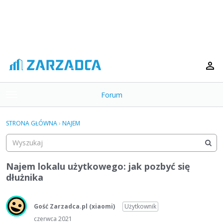
Forum
t
o
×
g
STRONA GŁÓWNA
›
NAJEM
g
Kategorie
l
e
Dyskusje
m
Najem lokalu użytkowego: jak pozbyć się
e
dłużnika
Aktywność
n
u
Gość Zarzadca.pl
(xiaomi)
Użytkownik
czerwca 2021