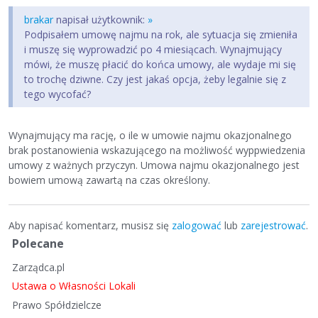
brakar
napisał użytkownik:
»
Podpisałem umowę najmu na rok, ale sytuacja się zmieniła
i muszę się wyprowadzić po 4 miesiącach. Wynajmujący
mówi, że muszę płacić do końca umowy, ale wydaje mi się
to trochę dziwne. Czy jest jakaś opcja, żeby legalnie się z
tego wycofać?
Wynajmujący ma rację, o ile w umowie najmu okazjonalnego
brak postanowienia wskazującego na możliwość wyppwiedzenia
umowy z ważnych przyczyn. Umowa najmu okazjonalnego jest
bowiem umową zawartą na czas określony.
Aby napisać komentarz, musisz się
zalogować
lub
zarejestrować
.
S
Polecane
z
Zarządca.pl
y
b
Ustawa o Własności Lokali
k
Prawo Spółdzielcze