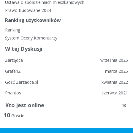
i
Ustawa o spółdzielniach mieszkaniowych
e
Prawo Budowlane 2024
l
i
Ranking użytkowników
n
Ranking
k
System Oceny Komentarzy
i
W tej Dyskusji
Zarządca
września 2025
Grafen2
marca 2025
Gość Zarzadca.pl
kwietnia 2022
Phantos
czerwca 2021
Kto jest online
10
10
Goście