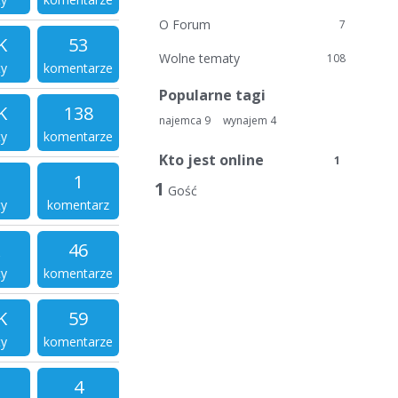
O Forum
7
K
53
Wolne tematy
108
ty
komentarze
Popularne tagi
K
138
najemca
9
wynajem
4
ty
komentarze
Kto jest online
1
1
1
Gość
ty
komentarz
46
ty
komentarze
K
59
ty
komentarze
4