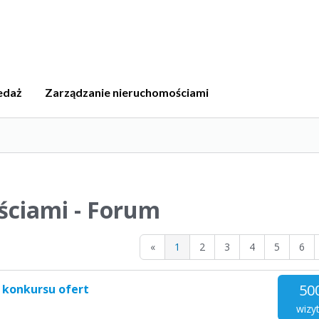
edaż
Zarządzanie nieruchomościami
ściami - Forum
«
1
2
3
4
5
6
50
 konkursu ofert
wizy