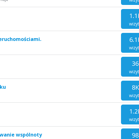
1.1
wizy
6.1
eruchomościami.
wizy
36
wizy
8K
oku
wizy
1.2
wizy
98
owanie wspólnoty