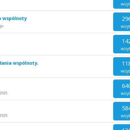
wizy
29
o wspólnoty
wizy
ego
14
wizy
11
dania wspólnoty.
wizy
64
wizy
 2025
58
wizy
 2025