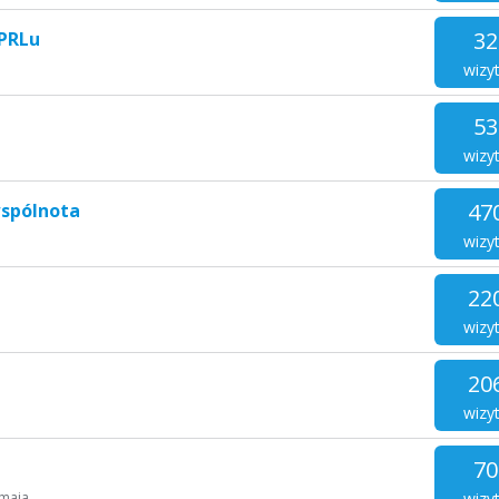
32
 PRLu
wizy
53
wizy
47
wspólnota
wizy
22
wizy
20
wizy
70
wizy
 maja