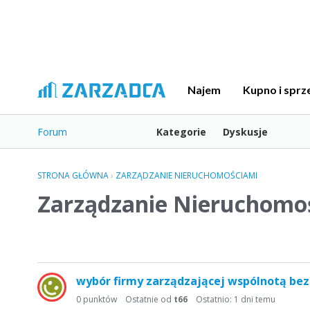
Najem
Kupno i sprz
Forum
Kategorie
Dyskusje
STRONA GŁÓWNA
›
ZARZĄDZANIE NIERUCHOMOŚCIAMI
Zarządzanie Nieruchomo
L
wybór firmy zarządzającej wspólnotą bez
i
s
0
punktów
Ostatnie od
t66
Ostatnio:
1 dni temu