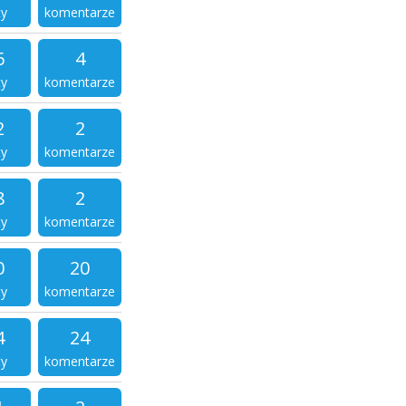
ty
komentarze
6
4
ty
komentarze
2
2
ty
komentarze
8
2
ty
komentarze
0
20
ty
komentarze
4
24
ty
komentarze