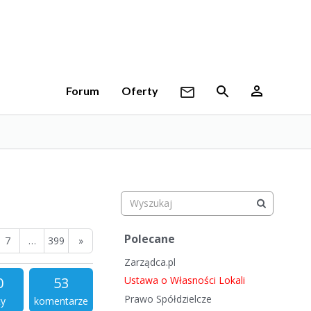
Forum
Oferty
S
Polecane
7
…
399
»
z
Zarządca.pl
y
b
0
53
Ustawa o Własności Lokali
k
Prawo Spółdzielcze
ty
komentarze