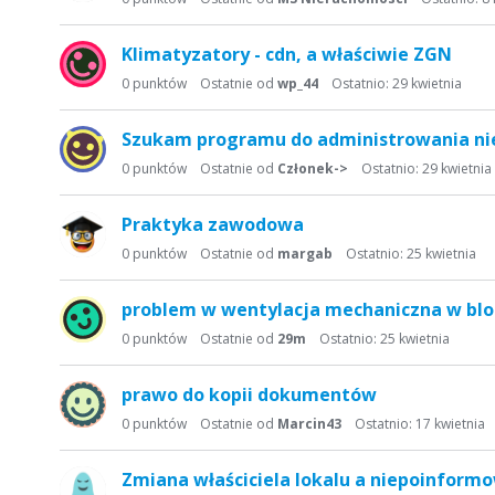
Klimatyzatory - cdn, a właściwie ZGN
0
punktów
Ostatnie od
wp_44
Ostatnio:
29 kwietnia
Szukam programu do administrowania ni
0
punktów
Ostatnie od
Członek->
Ostatnio:
29 kwietnia
Praktyka zawodowa
0
punktów
Ostatnie od
margab
Ostatnio:
25 kwietnia
problem w wentylacja mechaniczna w bl
0
punktów
Ostatnie od
29m
Ostatnio:
25 kwietnia
prawo do kopii dokumentów
0
punktów
Ostatnie od
Marcin43
Ostatnio:
17 kwietnia
Zmiana właściciela lokalu a niepoinform