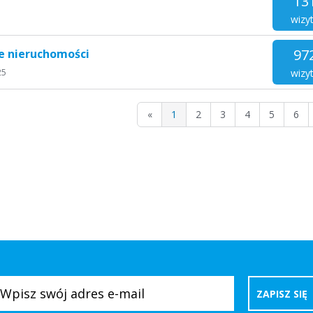
13
wizy
97
ie nieruchomości
wizy
25
«
1
2
3
4
5
6