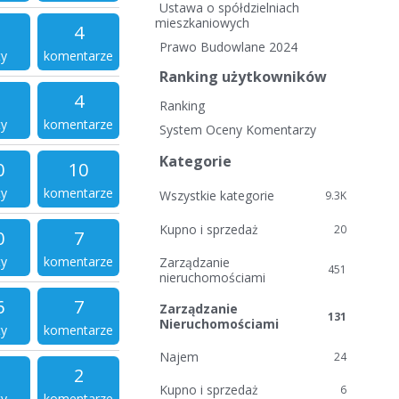
i
Ustawa o spółdzielniach
e
mieszkaniowych
4
l
Prawo Budowlane 2024
ty
komentarze
i
Ranking użytkowników
n
k
4
Ranking
i
ty
komentarze
System Oceny Komentarzy
Kategorie
0
10
ty
komentarze
Wszystkie kategorie
9.3K
Kupno i sprzedaż
20
0
7
ty
komentarze
Zarządzanie
451
nieruchomościami
6
7
Zarządzanie
131
Nieruchomościami
ty
komentarze
Najem
24
2
Kupno i sprzedaż
6
ty
komentarze