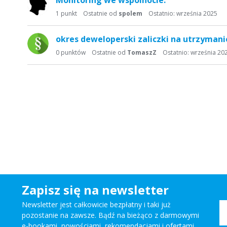
Monitoring we wspólnocie.
1
punkt
Ostatnie od
spolem
Ostatnio:
września 2025
okres deweloperski zaliczki na utrzyman
0
punktów
Ostatnie od
TomaszZ
Ostatnio:
września 20
Zapisz się na newsletter
Newsletter jest całkowicie bezpłatny i taki już
pozostanie na zawsze. Bądź na bieżąco z darmowymi
e-bookami, nowościami, rekomendacjami i ofertami