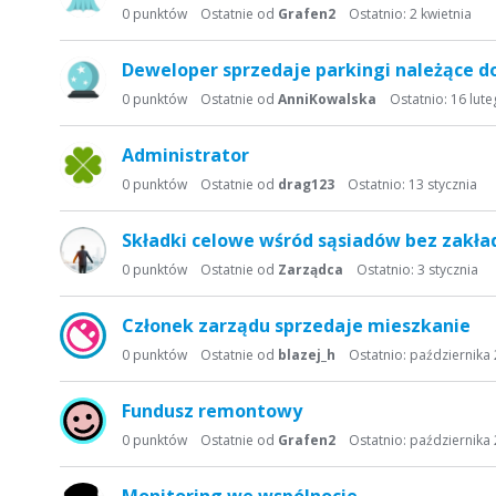
0
punktów
Ostatnie od
Grafen2
Ostatnio:
2 kwietnia
Deweloper sprzedaje parkingi należące d
0
punktów
Ostatnie od
AnniKowalska
Ostatnio:
16 lut
Administrator
0
punktów
Ostatnie od
drag123
Ostatnio:
13 stycznia
Składki celowe wśród sąsiadów bez zakła
0
punktów
Ostatnie od
Zarządca
Ostatnio:
3 stycznia
Członek zarządu sprzedaje mieszkanie
0
punktów
Ostatnie od
blazej_h
Ostatnio:
października
Fundusz remontowy
0
punktów
Ostatnie od
Grafen2
Ostatnio:
października