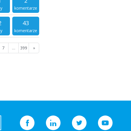
1
2
ty
komentarze
2
43
ty
komentarze
7
…
399
»