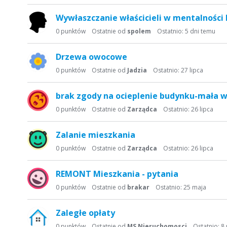
t
a
Wywłaszczanie właścicieli w mentalności
d
0
punktów
Ostatnie od
spolem
Ostatnio:
5 dni temu
y
s
Drzewa owocowe
k
u
0
punktów
Ostatnie od
Jadzia
Ostatnio:
27 lipca
s
y
brak zgody na ocieplenie budynku-mała 
j
0
punktów
Ostatnie od
Zarządca
Ostatnio:
26 lipca
n
a
Zalanie mieszkania
0
punktów
Ostatnie od
Zarządca
Ostatnio:
26 lipca
REMONT Mieszkania - pytania
0
punktów
Ostatnie od
brakar
Ostatnio:
25 maja
Zaległe opłaty
0
punktów
Ostatnie od
MS Nieruchomosci
Ostatnio:
8