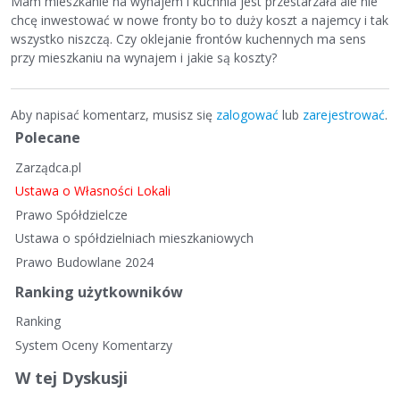
Mam mieszkanie na wynajem i kuchnia jest przestarzała ale nie
chcę inwestować w nowe fronty bo to duży koszt a najemcy i tak
wszystko niszczą. Czy oklejanie frontów kuchennych ma sens
przy mieszkaniu na wynajem i jakie są koszty?
Aby napisać komentarz, musisz się
zalogować
lub
zarejestrować
.
S
Polecane
z
Zarządca.pl
y
b
Ustawa o Własności Lokali
k
Prawo Spółdzielcze
i
Ustawa o spółdzielniach mieszkaniowych
e
Prawo Budowlane 2024
l
i
Ranking użytkowników
n
Ranking
k
System Oceny Komentarzy
i
W tej Dyskusji