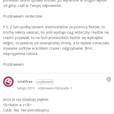
ponieważ sedno sprawy zostało już wyrażone w drugim wpisie
od góry, czyli w Twojej odpowiedzi.
Pozdrawiam serdecznie.
P.S. Z tym podłączeniem anemostatów za pomocą flexów, to
trochę należy uważać, bo jeśli wystąpi ciąg wsteczny i będzie się
często pojawiał, to na tych przewodach będzie się wykraplać
wilgoć, oczywiście od zewnętrznej strony, a to będzie oznaczało
zrywanie sufitów w krótkim czasie i odgrzybianie. Brrrr....
nieprzyjemna robota.
Pozdrawiam.
totalfree
Użytkownik
lutego 2010
edytowano listopada -1
Jeszcze raz dziękuję pięknie.
<b>Autor a-z</b>
Cytat: Nie. Nie potrzebujesz.