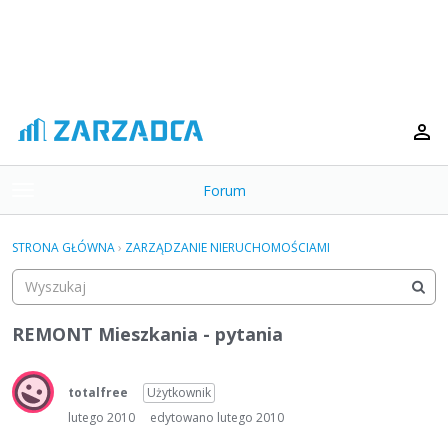
Forum
t
o
×
g
STRONA GŁÓWNA
›
ZARZĄDZANIE NIERUCHOMOŚCIAMI
g
Kategorie
l
e
Dyskusje
m
REMONT Mieszkania - pytania
e
Aktywność
n
u
totalfree
Użytkownik
lutego 2010
edytowano lutego 2010