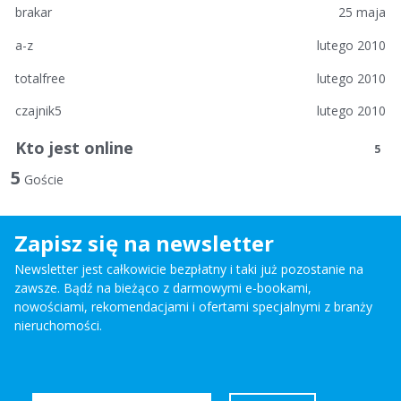
brakar
25 maja
a-z
lutego 2010
totalfree
lutego 2010
czajnik5
lutego 2010
Kto jest online
5
5
Goście
Zapisz się na newsletter
Newsletter jest całkowicie bezpłatny i taki już pozostanie na
zawsze. Bądź na bieżąco z darmowymi e-bookami,
nowościami, rekomendacjami i ofertami specjalnymi z branży
nieruchomości.