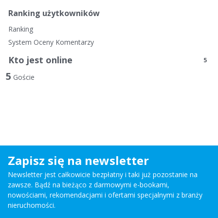
Ranking użytkowników
Ranking
System Oceny Komentarzy
Kto jest online
5
5
Goście
Zapisz się na newsletter
Newsletter jest całkowicie bezpłatny i taki już pozostanie na
zawsze. Bądź na bieżąco z darmowymi e-bookami,
nowościami, rekomendacjami i ofertami specjalnymi z branży
nieruchomości.