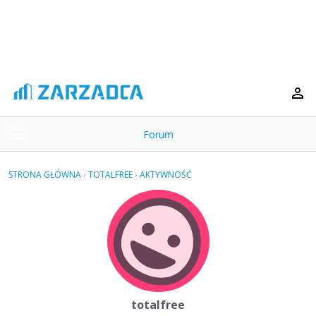
Forum
t
o
×
g
STRONA GŁÓWNA
›
TOTALFREE
›
AKTYWNOŚĆ
g
Kategorie
l
e
Dyskusje
m
e
Aktywność
n
u
totalfree